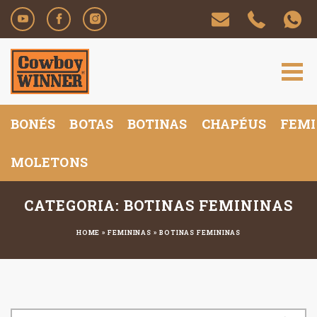
BONÉS
BOTAS
BOTINAS
CHAPÉUS
FEMI
MOLETONS
CATEGORIA: BOTINAS FEMININAS
HOME
»
FEMININAS
»
BOTINAS FEMININAS